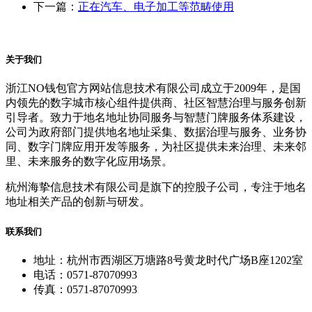
下一篇：
正在汽车、电子加工等范畴使用
关于我们
浙江NO钱包官方网站信息技术有限公司成立于2009年，是国
内领先的数字城市核心组件提供商、社区智慧治理与服务创新
引导者。致力于地名地址协同服务与智慧门牌服务体系建设，
公司为政府部门提供地名地址采集、数据治理与服务、业务协
同、数字门牌应用开发等服务，为社区提供未来治理、未来邻
里、未来服务的数字化应用场景。
杭州海挚信息技术有限公司是旗下的控股子公司，专注于地名
地址相关产品的创新与研发。
联系我们
地址：杭州市西湖区万塘路8号黄龙时代广场B座1202室
电话：0571-87070993
传真：0571-87070993