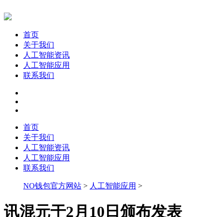
首页
关于我们
人工智能资讯
人工智能应用
联系我们
首页
关于我们
人工智能资讯
人工智能应用
联系我们
NO钱包官方网站
>
人工智能应用
>
讯混元于2月10日颁布发表