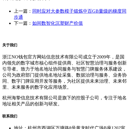
上一篇：
同时应对大参数模子锻炼中百GB量级的梯度同
步通
下一篇：
如间数智化沉塑财产价值
关于我们
浙江NO钱包官方网站信息技术有限公司成立于2009年，是国
内领先的数字城市核心组件提供商、社区智慧治理与服务创新
引导者。致力于地名地址协同服务与智慧门牌服务体系建设，
公司为政府部门提供地名地址采集、数据治理与服务、业务协
同、数字门牌应用开发等服务，为社区提供未来治理、未来邻
里、未来服务的数字化应用场景。
杭州海挚信息技术有限公司是旗下的控股子公司，专注于地名
地址相关产品的创新与研发。
联系我们
地址：杭州市西湖区万塘路8号黄龙时代广场B座1202室