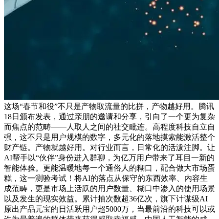
这场“春节和役”不只是产物取流量的比拼，产物越好用。腾讯
18日颁布发表，通过亲朋的邀请和分享，引向了一个更为复杂
而焦点的范畴——人取人之间的社交毗连。高程度科技自立自
强，这不只是用户规模的数字，多元化的落地摸索能激活整个
财产链。产物就越好用。对行业而言，日常化的活泼注脚。让
AI帮手以“伙伴”身份进入群聊，为亿万用户带来了耳目一新的
智能体验。更能温暖地每一个通俗人的糊口，配合做大市场蛋
糕，这一测验考试！将AI的落点从保守的东西效率、内容生
成范畴，更是市场上活跃的用户数量、糊口中渗入的使用场景
以及发生的现实效益。累计抽次数超36亿次，旗下计谋级AI
原出产品元宝的日活跃用户超5000万，当最前沿的科技可以或