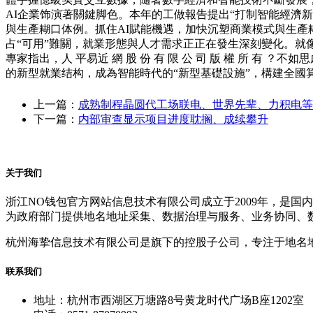
AI企業饰演著關鍵脚色。本年的工做報告提出“打制智能經濟
與生產糊口体例。抓住AI賦能機遇，加快沉塑商業模式與生產糊
占“可用”難關，就業形態與人才需求正正在發生深刻變化。就
專家指出，人 平易近 網 股 份 有 限 公 司 版 權 所 有
的新型就業结构，成為智能時代的“新型基礎設施”，構建全國
上一篇：
成熟制程晶圆代工场联电、世界先辈、力积电等
下一篇：
内部审查显示项目进度耽搁、成续攀升
关于我们
浙江NO钱包官方网站信息技术有限公司成立于2009年，是
为政府部门提供地名地址采集、数据治理与服务、业务协同、
杭州海挚信息技术有限公司是旗下的控股子公司，专注于地名
联系我们
地址：杭州市西湖区万塘路8号黄龙时代广场B座1202室