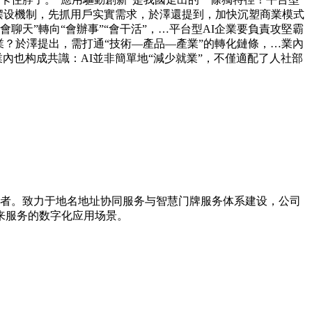
备摆设機制，先抓用戶实實需求，於澤還提到，加快沉塑商業模式
天”轉向“會辦事”“會干活”，…平台型AI企業要負責攻堅霸
？於澤提出，需打通“技術—產品—產業”的轉化鏈條，…業內
后，業內也构成共識：AI並非簡單地“減少就業”，不僅適配了人社部
导者。致力于地名地址协同服务与智慧门牌服务体系建设，公司
来服务的数字化应用场景。