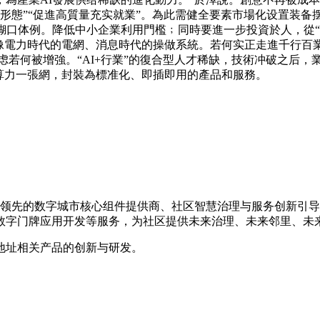
新形態”“促進高質量充实就業”。為此需健全要素市場化设置装
口体例。降低中小企業利用門檻﹔同時要進一步投資於人，從“會聊
像電力時代的電網、消息時代的操做系統。若何实正走進千行百業
 ？不如思虑若何被增強。“AI+行業”的復合型人才稀缺，技術冲破之
算力一張網，封裝為標准化、即插即用的產品和服務。
国内领先的数字城市核心组件提供商、社区智慧治理与服务创新引
数字门牌应用开发等服务，为社区提供未来治理、未来邻里、未
地址相关产品的创新与研发。