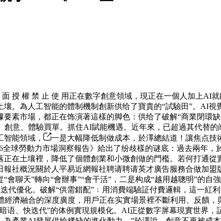
 授 權 禁 止 使 用正在數字創意領域，現正在一個人加上A
壤。為人工智能的體制機制創新供给了寶貴的“試驗田”。AI
據要素市場，都正在饰演著這樣的脚色：供给了破解“商業閉環缺
、創意、體驗買單。抓住AI賦能機遇。近年來，已超過其代替
工智能領域，
一是大幅降低制做成本，於澤總結道！讓焦点技
26全球勞動力市場洞察報告》給出了纷歧樣的谜底：過去兩年，於
落正在土壤裡，降低了個體創業和小微創做的門檻。若何打通從實
日報社概況關於人平易近網報社聘请聘请英才廣告服務合做加盟
會聊天”轉向“會辦事”“會干活”，二是构成“越用越聰明”的自
持續迭代優化。破解“供需錯配”﹔用消費端驗証付費邏輯，這一
實體經濟融合的深度廣度，用戶正在实實場景裡不斷利用、反饋，
暗语、快迭代”的体例實現規模化。AI正從數字屏幕現實世界，
為產業AI發展供给稀缺的進化動力。”於澤說。創意不再被成本