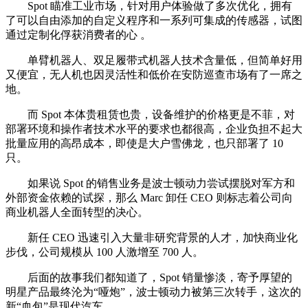
Spot 瞄准工业市场，针对用户体验做了多次优化，拥有
了可以自由添加的自定义程序和一系列可集成的传感器，试图
通过定制化俘获消费者的心 。
单臂机器人、双足履带式机器人技术含量低，但简单好用
又便宜，无人机也因灵活性和低价在安防巡查市场有了一席之
地。
而 Spot 本体贵租赁也贵，设备维护的价格更是不菲，对
部署环境和操作者技术水平的要求也都很高，企业负担不起大
批量应用的高昂成本，即使是大户雪佛龙，也只部署了 10
只。
如果说 Spot 的销售业务是波士顿动力尝试摆脱对军方和
外部资金依赖的试探，那么 Marc 卸任 CEO 则标志着公司向
商业机器人全面转型的决心。
新任 CEO 迅速引入大量非研究背景的人才，加快商业化
步伐，公司规模从 100 人激增至 700 人。
后面的故事我们都知道了，Spot 销量惨淡，寄予厚望的
明星产品最终沦为“哑炮”，波士顿动力被第三次转手，这次的
新“血包”是现代汽车。