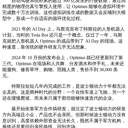
自动驾驶系统积累的超过 500 亿英里的行驶数据，通过高
精度的物理仿真引擎投入使用，让 Optimus 能够在虚拟环境中
完成数十万次训练。这些虚拟训练生成的数据又会反哺到大模
型中，形成一个自适应的循环优化过程。
2021 年的 AI Day 上，马斯克宣布了特斯拉的人形机器人
计划，当时的 Tesla Bot 还只是一个概念。仅过了一年，马斯
克就把人形机器人 Optimus 的成品带到了 AI Day 的现场。这
种速度，靠传统的硬件研发几乎无法想象。
2024 年 10 月份的发布会上，Optimus 就已经更新到了第
三代。Optimus 在现场和人共舞、分发酒水和伴手礼，未来还
能遛狗、修剪草坪、购物、照顾人类，售价不到 30,000 美
元。
特斯拉短短几年内完成的工作，是波士顿动力十年都无法
企及的。这是两种时代的分野：一个在快车道上飞驰，另一个
还在缓慢爬坡。而未来只属于那些能够快速迭代的企业。
最开始依靠军方合作搞研发，就注定了波士顿动力的研发
方向高端且小众，产品也不会亲民。但那时候波士顿动力没有
意识到，高度依赖外部资金无法长久，既然不属于军方机构，
最终还是要回归亲民路线，回到市场。