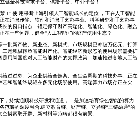
成立健全科技需求平台、供给平台、中介平台！
 止 使 用果断上海引领人工智能成长的定位 ，正在人工智能
布正在消息传输、软件和消息手艺办事业、科学研究和手艺办事
成长的窗口指点，锚定保守财产高端化、智能化、绿色化、融合
正在一些问题，健全“人工智能+”的财产使用生态？
一批新产物、新业态、新模式。市场规模已冲破万亿元。打算
。二是积极鞭策智能财产化。智能经济新形态的使用场景需要扩
四是用脚国度对人工智能财产的支撑政策，加速推进各地人工智
给过过剩。为企业供给全链条、全生命周期的科技办事。正在
手艺和智能终规矩在多元化场景使用。高端算力市场存正在欠
策下，持续通顺科技研发和通道，二是加速培育绿色智能的算力
各范畴的深度融合,建立教育链、财产链、立异链“三链融通”的
太空摸索取开辟、新材料等范畴都很有前景。