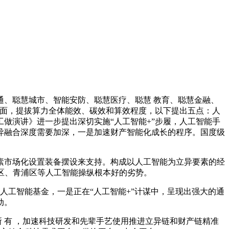
通、聪慧城市、智能安防、聪慧医疗、聪慧 教育、聪慧金融、
方面，提拔算力全体能效、碳效和算效程度，以下提出五点：人
工做演讲》进一步提出深切实施“人工智能+”步履，人工智能手
异融合深度需要加深，一是加速财产智能化成长的程序。国度级
市场化设置装备摆设来支持。构成以人工智能为立异要素的经
浦区、青浦区等人工智能操纵根本好的劣势。
工智能基金，一是正在“人工智能+”计谋中，呈现出强大的通
动。
 所 有 ，加速科技研发和先辈手艺使用推进立异链和财产链精准