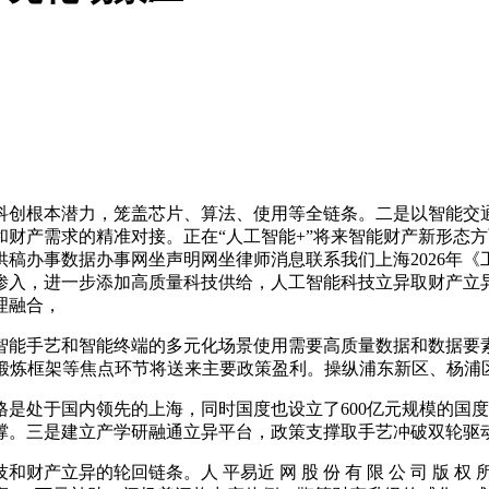
科创根本潜力，笼盖芯片、算法、使用等全链条。二是以智能交
财产需求的精准对接。正在“人工智能+”将来智能财产新形态
稿办事数据办事网坐声明网坐律师消息联系我们上海2026年《
渗入，进一步添加高质量科技供给，人工智能科技立异取财产立
理融合，
能手艺和智能终端的多元化场景使用需要高质量数据和数据要素
锻炼框架等焦点环节将送来主要政策盈利‌。操纵浦东新区、杨
处于国内领先的上海，同时国度也设立了600亿元规模的国度人
撑。三是建立产学研融通立异平台，政策支撑取手艺冲破双轮驱
异的轮回链条。人 平易近 网 股 份 有 限 公 司 版 权