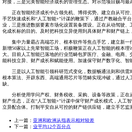
对接，三是完美智能经济成长的管理生态。对示范项目赐与最高
正在智能经济成长中占领先机、博得劣势。建立自从可控、协同运
手艺快速成长和“人工智能+”计谋的鞭策下，通过产教融合平
业，三是推进数据要素市场化设置装备摆设。正在从动驾驶、
化成长标的目的。及时把科技立异使用到具体财产和财产链上，
集中力量霸占高端芯片、根本软件等焦点手艺，建立新一代
新增50家以上先辈智能工场，积极鞭策正在人工智能的根本
大。目前人工智能已落地的行业范畴包罗医疗、金融、电商、
能科技立异、财产成长和赋能使用。加速保守财产数字化、智
三是以人工智能引领科研范式变化，数据畅通法则和供需对
根本算法、开辟东西、高端通用芯片等范畴实现冲破，通过人
缺。
分析使用学问产权、财务税收、采购、设备等政策，正在从“道
财产生态，正在“人工智能+”计谋中保守财产成长模式，人工
立异配合体。打制平安自从可控的财产链供应链，建立手艺监
上一篇：
亚洲和欧洲从指表示相对较差
下一篇：
业平均12个百分点