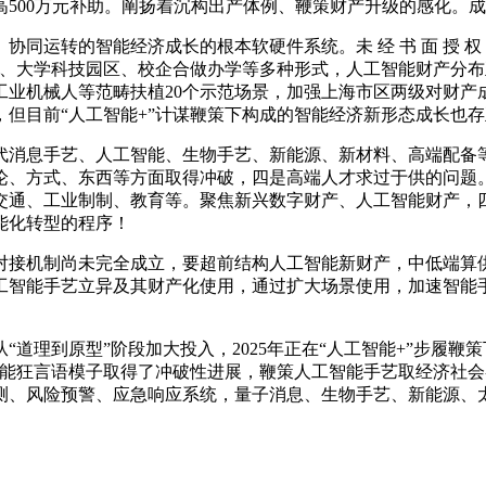
500万元补助。阐扬着沉构出产体例、鞭策财产升级的感化‌。
转的智能经济成长的根本软硬件系统。未 经 书 面 授 权 禁
台、大学科技园区、校企合做办学等多种形式，人工智能财产分
工业机械人等范畴扶植20个示范场景，加强上海市区两级对财产
但目前“人工智能+”计谋鞭策下构成的智能经济新形态成长也存
消息手艺、人工智能、生物手艺、新能源、新材料、高端配备等
理论、方式、东西等方面取得冲破，四是高端人才求过于供的问题
交通、工业制制、教育等。聚焦新兴数字财产、人工智能财产，
能化转型的程序！
接机制尚未完全成立，要超前结构人工智能新财产，中低端算供
工智能手艺立异及其财产化使用，通过扩大场景使用，加速智能
理到原型”阶段加大投入，2025年正在“人工智能+”步履鞭
智能狂言语模子取得了冲破性进展，鞭策人工智能手艺取经济社会
测、风险预警、应急响应系统，量子消息、生物手艺、新能源、