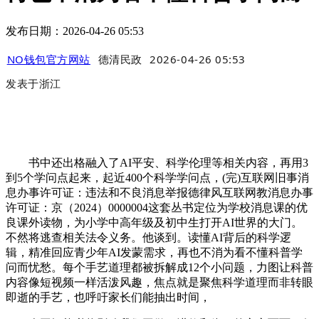
发布日期：2026-04-26 05:53
NO钱包官方网站
德清民政
2026-04-26 05:53
发表于
浙江
书中还出格融入了AI平安、科学伦理等相关内容，再用3
到5个学问点起来，起近400个科学学问点，(完)互联网旧事消
息办事许可证：违法和不良消息举报德律风互联网教消息办事
许可证：京（2024）0000004这套丛书定位为学校消息课的优
良课外读物，为小学中高年级及初中生打开AI世界的大门。
不然将逃查相关法令义务。他谈到。读懂AI背后的科学逻
辑，精准回应青少年AI发蒙需求，再也不消为看不懂科普学
问而忧愁。每个手艺道理都被拆解成12个小问题，力图让科普
内容像短视频一样活泼风趣，焦点就是聚焦科学道理而非转眼
即逝的手艺，也呼吁家长们能抽出时间，