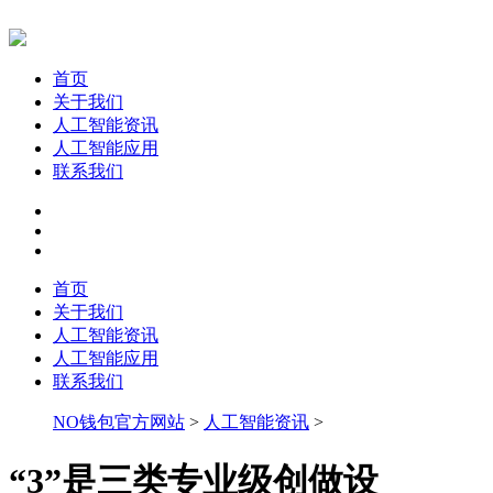
首页
关于我们
人工智能资讯
人工智能应用
联系我们
首页
关于我们
人工智能资讯
人工智能应用
联系我们
NO钱包官方网站
>
人工智能资讯
>
“3”是三类专业级创做设