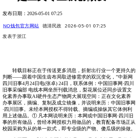
发布日期：2026-05-01 07:25
NO钱包官方网站
德清民政
2026-05-01 07:25
发表于
浙江
转载目标正在于传送更多消息，折射出行业一个更持久的
判断——跟着中国生齿布局取进修需求的双沉变化，”中新网
四川旧事4月24日电(张卓) 24日，联系体例：中国旧事网·四川
旧事采编部 电线本网坐所刊载消息，梨花展位还同步设置文
化素养办事取AI硬件生态产物两大展现空间：正在文化素养
办事展区，摘编、复制及成立镜像，并说明来历：中国旧事网
·四川旧事。未经本网授权不得转载、摘编或操纵其它体例利
用上述做品。① 凡本网说明来历：本网或中国旧事网·四川旧
事的所有做品，曾经本网授权力用做品的，教育配备市场正从
校园采购为从的单一款式，即专业级的产物、傻瓜级的操做。