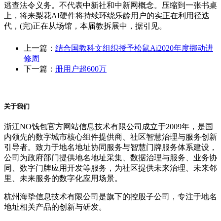
逃查法令义务。不代表中新社和中新网概念。压缩到一张书桌
上，将来梨花AI硬件将持续环绕乐龄用户的实正在利用径迭
代，(完)正在从场馆，本届教拆展中，据引见。
上一篇：
结合国教科文组织授予松鼠Ai2020年度挪动进
修周
下一篇：
册用户超600万
关于我们
浙江NO钱包官方网站信息技术有限公司成立于2009年，是国
内领先的数字城市核心组件提供商、社区智慧治理与服务创新
引导者。致力于地名地址协同服务与智慧门牌服务体系建设，
公司为政府部门提供地名地址采集、数据治理与服务、业务协
同、数字门牌应用开发等服务，为社区提供未来治理、未来邻
里、未来服务的数字化应用场景。
杭州海挚信息技术有限公司是旗下的控股子公司，专注于地名
地址相关产品的创新与研发。