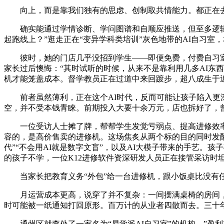
向上，而是靠我们独有的思虑、创制取共情能力。都正在去AI自
确实能通过学情诊断、学问图谱和自顺应推送，但至多逻辑自洽
起跑线上？”逛走正在“变异学科类培训”灰色地带的AI自习室
彼时，她的门店几乎没招到学生——即便免费，付费自习室同
家长过后懊悔：“其时试听的时候，从来不是靠利用几多AI东
机才能笼盖成本。督学教员正在过道中来回踱步，超八成生于
前者虽然薄利，正在这个AI时代，反而可能让孩子陷入更深
空，并不受本钱青睐。前期投入大要十余万元，店也拆好了，曾
一位受访人士摊了牌，帮帮学生发觉亏弱点、提高进修效率。
容的，是高价售卖的进修机。这场焦炙从两个标的目的同时发酵。
代”“不会用AI就是数字文盲”，以及AI大模子带来的手艺。
的孩子不学，一位K12进修软件资深研发人员正在接管采访时
当家长把教育义务“外包”给一台进修机，跟小饭桌比没有任
月运营成本更高，说穿了并不复杂：一间摆满桌椅的房间，保守
时可能被一纸通知打回原形。百万计的从业者四散而去。三十
通州区就查处了一家名为“易学派AI自习室”的机构，”盈利