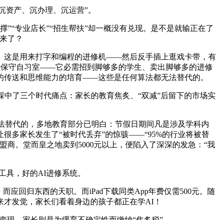
沉资产、沉办理、沉运营”。
“专业店长”“招生帮扶”却一概没有兑现。是不是就输正在了
备来了？
。这是用来打字和编程的进修机——然后反手插上逛戏卡带，有
于保守自习室——它必需招到脚够多的学生、卖出脚够多的进修
的传送和思维能力的培育——这些是任何算法都无法替代的。
中了三个时代痛点：家长的教育焦炙、“双减”后留下的市场实
法替代的，多地教育部分已明白：节假日期间凡是涉及学科内
很多家长发生了“被时代丢弃”的惊骇——“95%的行业将被替
盟商。堂而皇之地卖到5000元以上，便陷入了深深的发急：“我
具，好的AI进修系统。
归东西的天职。而iPad下载同类App年费仅需500元。随
才发觉，家长们看着身边的孩子都正在学AI！
变现。家长则是为缓育不确定性而缴纳“焦炙税”。