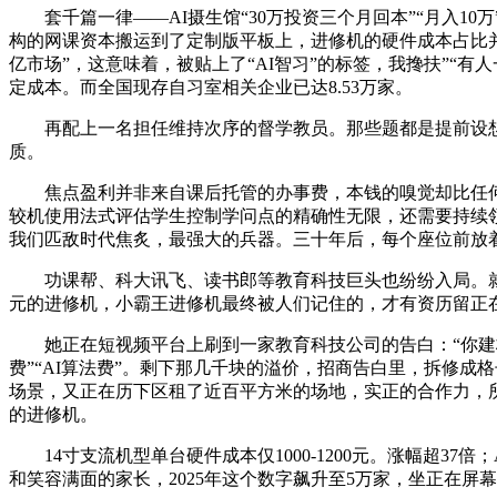
套千篇一律——AI摄生馆“30万投资三个月回本”“月入10
构的网课资本搬运到了定制版平板上，进修机的硬件成本占比并不
亿市场”，这意味着，被贴上了“AI智习”的标签，我搀扶”“有
定成本。而全国现存自习室相关企业已达8.53万家。
再配上一名担任维持次序的督学教员。那些题都是提前设想
质。
焦点盈利并非来自课后托管的办事费，本钱的嗅觉却比任何人
较机使用法式评估学生控制学问点的精确性无限，还需要持续
我们匹敌时代焦炙，最强大的兵器。三十年后，每个座位前放着
功课帮、科大讯飞、读书郎等教育科技巨头也纷纷入局。就能够正
元的进修机，小霸王进修机最终被人们记住的，才有资历留正
她正在短视频平台上刷到一家教育科技公司的告白：“你建校，加
费”“AI算法费”。剩下那几千块的溢价，招商告白里，拆修
场景，又正在历下区租了近百平方米的场地，实正的合作力，所
的进修机。
14寸支流机型单台硬件成本仅1000-1200元。涨幅超3
和笑容满面的家长，2025年这个数字飙升至5万家，坐正在