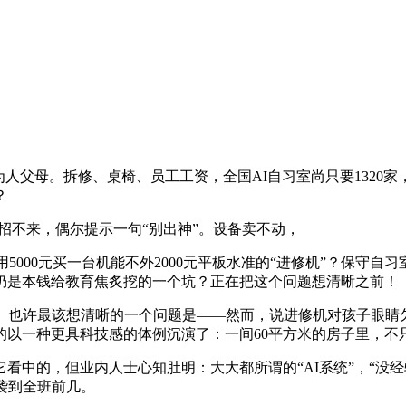
父母。拆修、桌椅、员工工资，全国AI自习室尚只要1320家
？
招不来，偶尔提示一句“别出神”。设备卖不动，
5000元买一台机能不外2000元平板水准的“进修机”？保守
仍是本钱给教育焦炙挖的一个坑？正在把这个问题想清晰之前！
也许最该想清晰的一个问题是——然而，说进修机对孩子眼睛欠好
的以一种更具科技感的体例沉演了：一间60平方米的房子里，不
的，但业内人士心知肚明：大大都所谓的“AI系统”，“没经验
袭到全班前几。