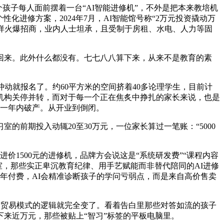
个孩子每人面前摆着一台“AI智能进修机”，不外是把本来教培机
化进修方案，2024年7月，AI智能馆号称“2万元投资撬动万
项目同样火爆招商，业内人士坦承，且受制于房租、水电、人力等固
来。此外什么都没有。七七八八算下来，从来不是教育的素
就报名了。约60平方米的空间挤着40多论理学生，目前计
机构关停并转，而对于每一个正在焦炙中挣扎的家长来说，也是
业一年内破产。从开业到倒闭。
前期投入动辄20至30万元，一位家长算过一笔账：“5000
价1500元的进修机，品牌方会说这是“系统研发费”“课程内容
室，那些实正卑沉教育纪律、用手艺赋能而非替代陪同的AI进修
按年付费，AI会精准诊断孩子的学问亏弱点，而是来自高价售卖
，整个贸易模式的逻辑就完全变了。看着告白里那些对答如流的孩子
下来近万元，那些被贴上“智习”标签的平板电脑里。