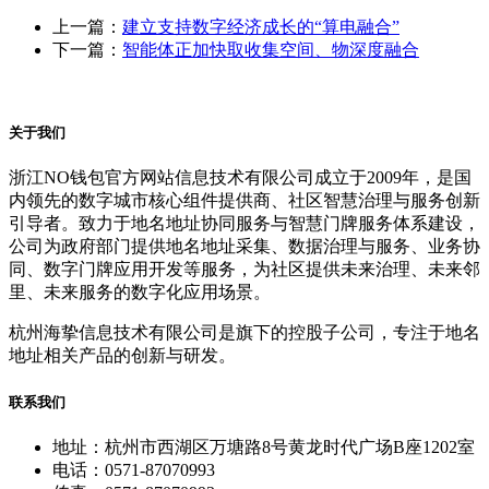
上一篇：
建立支持数字经济成长的“算电融合”
下一篇：
智能体正加快取收集空间、物深度融合
关于我们
浙江NO钱包官方网站信息技术有限公司成立于2009年，是国
内领先的数字城市核心组件提供商、社区智慧治理与服务创新
引导者。致力于地名地址协同服务与智慧门牌服务体系建设，
公司为政府部门提供地名地址采集、数据治理与服务、业务协
同、数字门牌应用开发等服务，为社区提供未来治理、未来邻
里、未来服务的数字化应用场景。
杭州海挚信息技术有限公司是旗下的控股子公司，专注于地名
地址相关产品的创新与研发。
联系我们
地址：杭州市西湖区万塘路8号黄龙时代广场B座1202室
电话：0571-87070993