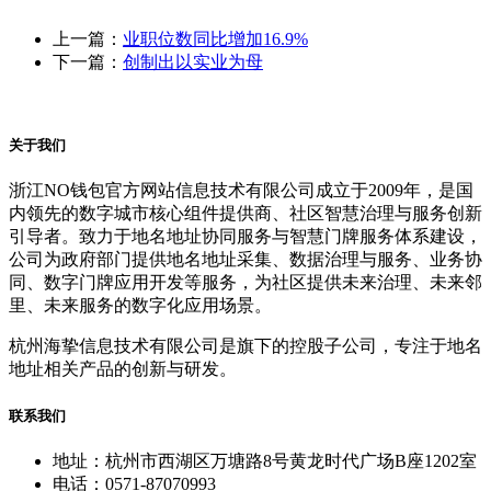
上一篇：
业职位数同比增加16.9%
下一篇：
创制出以实业为母
关于我们
浙江NO钱包官方网站信息技术有限公司成立于2009年，是国
内领先的数字城市核心组件提供商、社区智慧治理与服务创新
引导者。致力于地名地址协同服务与智慧门牌服务体系建设，
公司为政府部门提供地名地址采集、数据治理与服务、业务协
同、数字门牌应用开发等服务，为社区提供未来治理、未来邻
里、未来服务的数字化应用场景。
杭州海挚信息技术有限公司是旗下的控股子公司，专注于地名
地址相关产品的创新与研发。
联系我们
地址：杭州市西湖区万塘路8号黄龙时代广场B座1202室
电话：0571-87070993