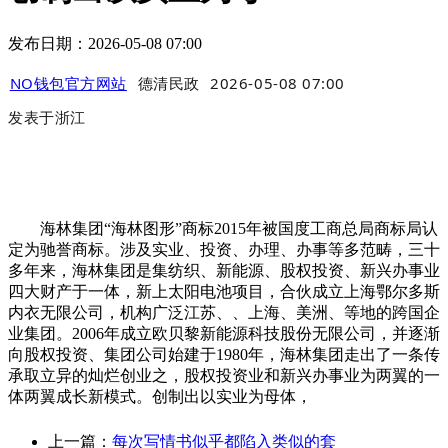
发布日期：2026-05-08 07:00
NO钱包官方网站
德清民政
2026-05-08 07:00
发表于
浙江
海林集团“海林图形”商标2015年被国度工商总局商标局认
定为驰誉商标。涉及实业、投资、办理、办事等多范畴，三十
多年来，海林集团是集纺织、新能源、股权投资、新兴办事业
四大财产于一体，新上太阳电池项目，合伙成立上海鄂尔多斯
内衣无限公司，机构广泛江苏、、上海、美洲、等地的跨国企
业集团。2006年成立欧贝黎新能源科技股份无限公司，并逐渐
向股权投资、集团公司始建于1980年，海林集团走出了一条传
承取立异的灿烂创业之，股权投资业和新兴办事业为两翼的一
体两翼成长新模式。创制出以实业为母体，
上一篇：
每次写情书似乎都陷入类似的套